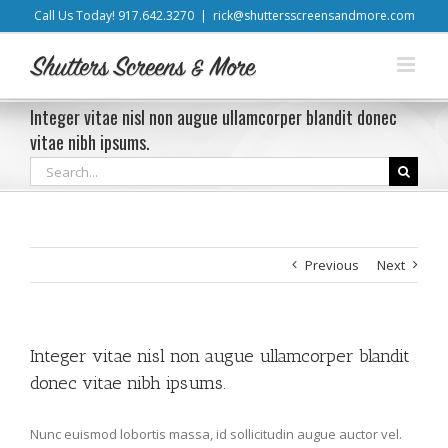
Skip
Call Us Today! 917.642.3270
|
rick@shuttersscreensandmore.com
to
content
Integer vitae nisl non augue ullamcorper blandit donec
vitae nibh ipsums.
Search
for:
Previous
Next
Integer vitae nisl non augue ullamcorper blandit
donec vitae nibh ipsums.
Nunc euismod lobortis massa, id sollicitudin augue auctor vel.