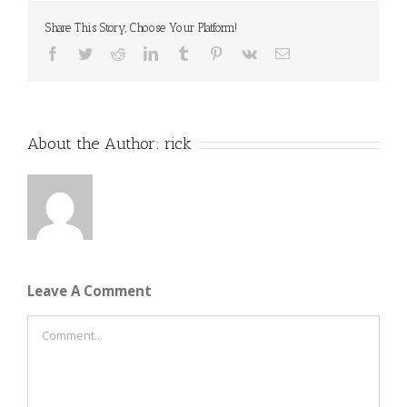
Share This Story, Choose Your Platform!
Facebook
Twitter
Reddit
LinkedIn
Tumblr
Pinterest
Vk
Email
About the Author:
rick
Leave A Comment
Comment