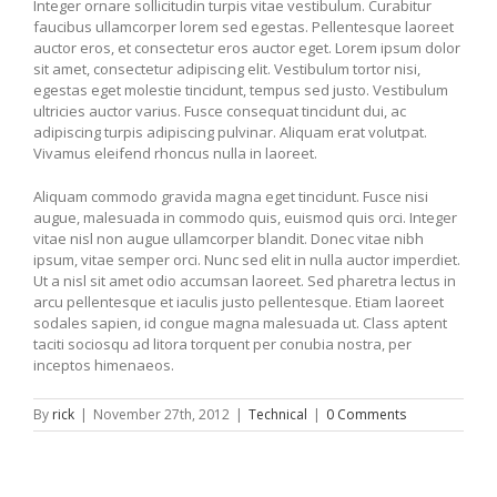
Integer ornare sollicitudin turpis vitae vestibulum. Curabitur
faucibus ullamcorper lorem sed egestas. Pellentesque laoreet
auctor eros, et consectetur eros auctor eget. Lorem ipsum dolor
sit amet, consectetur adipiscing elit. Vestibulum tortor nisi,
egestas eget molestie tincidunt, tempus sed justo. Vestibulum
ultricies auctor varius. Fusce consequat tincidunt dui, ac
adipiscing turpis adipiscing pulvinar. Aliquam erat volutpat.
Vivamus eleifend rhoncus nulla in laoreet.
Aliquam commodo gravida magna eget tincidunt. Fusce nisi
augue, malesuada in commodo quis, euismod quis orci. Integer
vitae nisl non augue ullamcorper blandit. Donec vitae nibh
ipsum, vitae semper orci. Nunc sed elit in nulla auctor imperdiet.
Ut a nisl sit amet odio accumsan laoreet. Sed pharetra lectus in
arcu pellentesque et iaculis justo pellentesque. Etiam laoreet
sodales sapien, id congue magna malesuada ut. Class aptent
taciti sociosqu ad litora torquent per conubia nostra, per
inceptos himenaeos.
By
rick
|
November 27th, 2012
|
Technical
|
0 Comments